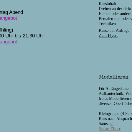
Kursinhalt:
Drehen an der elekt
ntag Abend
Henkel oder andere 
sangebot
Bemalen und oder v
Techniken
hling)
Kurse auf Anfrage
00 Uhr bis 21.30 Uhr
Zum Flyer:
sangebot
Modellieren
Für AnfängerInnen o
Aufbautechnik, Wür
freies Modellieren 
diversen Oberfläche
Kleingruppe (4 Per
Kurs nach Absprach
Samstag:
Siehe Flyer