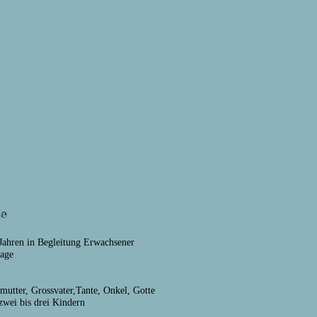
e
Jahren in Begleitung Erwachsener
tage
smutter, Grossvater,Tante, Onkel, Gotte
zwei bis drei Kindern