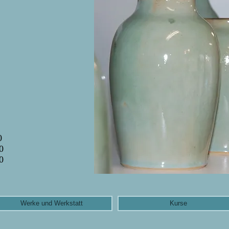
0
0
0
Werke und Werkstatt
Kurse